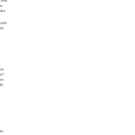
 von
er
 des
pende
für
ort
et“.
en
kt
ür