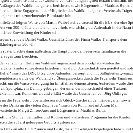
olgten Grußworte und Glückwünsche von Gründungsmitglied Eckard Lehmann, der
Anfängen des Waldkindergartens berichtete, sowie Bürgermeister Matthias Burth, d
ehrenamtliche Engagement der Mitglieder des Waldkindergarten Vereins als Träger
ergartens trotz zunehmender Bürokratie lobte.
hließend folgten Worte von Martin Waibel stellvertretend für die BUS, der eine S
ert von 300,-€ überreichte und hervorhob, wie wichtig der Aufenthalt in der Natur 
positive Entwicklung der Kinder sei.
rdem spendete Daniel Walko, Geschäftsführer der Firma Walko Transporte dem
kindergarten 500,-€.
s später brachte dann außerdem die Hauptprobe der Feuerwehr Tannhausen die
eraugen zum Leuchten.
der verrauchten Hütte am Waldrand angrenzend dem Sportplatz wurden die
ergartenkinder sowie deren Erzieherinnen durch Atemschutzträger gerettet und sof
Helfer*innen des DRK Ortsgruppe Aulendorf versorgt und mit Süßigkeiten „verarzt
enddessen wurde der Waldrand zu Übungszwecken durch die Feuerwehr Tannhaus
scht, um die Wasserversorgung im Ernstfall zu demonstrieren. Außerdem wurde dire
dem Sportplatz ein Dummy geborgen, der unter der Frontschaufel eines Traktors
eklemmt war. Kommentiert und erklärt wurde das Geschehen von Jörg Ohlinger.
 an die Feuerwehrprobe schlossen sich Glückwünsche an den Kindergarten sowie
e des Danks an die vielen Zuschauer*innen von Kommandant Anton Mai,
vorsteherin Margit Zinser-Auer und Bürgermeister Matthias Burth.
tliche Stunden bei Kaffee und Kuchen und vielseitiges Programm für die Kinder
eten die äußerst gelungene Geburtstagsfeier ab.
en Dank an alle Helfer*innen und Gäste, die zum Gelingen beigetragen haben und f