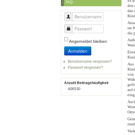
Es f
FAQ
den 
das 
Kind
Benutzername
Ansc
im W
Passwort
die 
Auße
Angemeldet bleiben
Wald
Anmelden
Etwa
Kind
Benutzername vergessen?
Aus 
Passwort vergessen?
Kind
von 
Währ
Anzahl Beitragshäufigkeit
gelö
406530
auf 
eing
Auch
Wort
Orts
Gemü
rund
Viel