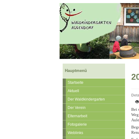
Hauptmenü
2
Startseite
Aktuell
Deta
Der Waldkindergarten
Der Verein
Bei 
Weg 
Elternarbeit
Aule
Fotogalerie
Bego
Rena
Weblinks