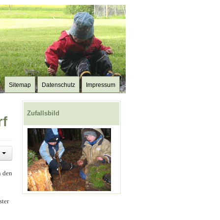
Sitemap
Datenschutz
Impressum
Zufallsbild
rf
n den
ster