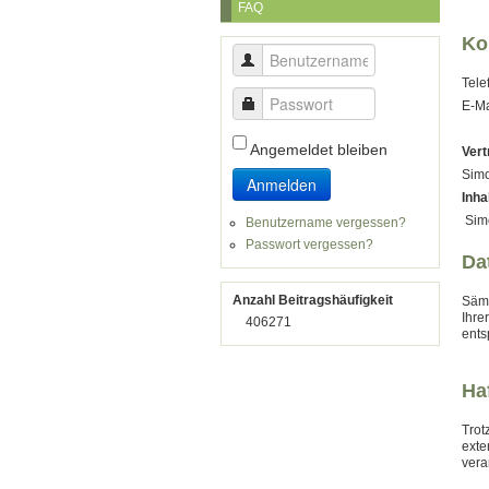
FAQ
Ko
Benutzername
Tele
Passwort
E-Ma
Angemeldet bleiben
Vert
Simo
Anmelden
Inha
Simo
Benutzername vergessen?
Passwort vergessen?
Da
Anzahl Beitragshäufigkeit
Sämt
Ihre
406271
ents
Ha
Trot
exte
vera