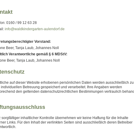
ntakt
fon: 0160 / 99 12 63 28
il:
info@waldkindergarten-aulendorf.de
retungsberechtigter Vorstand:
ne Beer, Tanja Laub, Johannes Noll
ltlich Verantwortliche gemäß § 6 MDStV:
ne Beer, Tanja Laub, Johannes Noll
tenschutz
liche auf dieser Website erhobenen persönlichen Daten werden ausschließlich zu
r individuellen Betreuung gespeichert und verarbeitet. Ihre Angaben werden
prechend den geltenden datenschutzrechtlichen Bestimmungen vertraulich behand
ftungsausschluss
z sorgfältiger inhaltlicher Kontrolle übernehmen wir keine Haftung für die Inhalte
rner Links. Für den Inhalt der verlinkten Seiten sind ausschließlich deren Betreiber
ntwortlich.