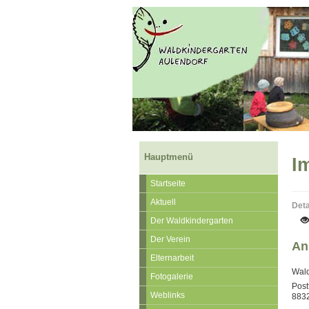
Hauptmenü
I
Startseite
Aktuell
Deta
Der Waldkindergarten
Der Verein
An
Elternarbeit
Wald
Fotogalerie
Post
Weblinks
8832