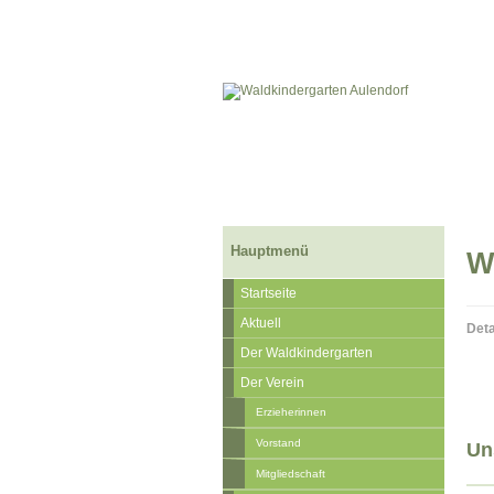
Hauptmenü
Wi
Startseite
Aktuell
Deta
Der Waldkindergarten
Der Verein
Erzieherinnen
Vorstand
Un
Mitgliedschaft