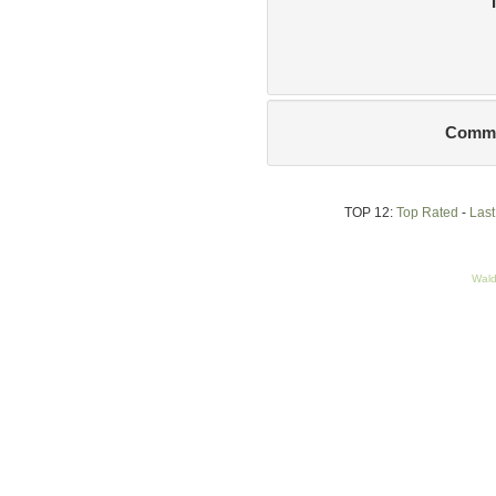
Commen
There are no comments fo
TOP 12:
Top Rated
-
Las
Wald