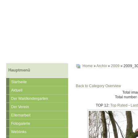
Home
»
Archiv
»
2009
» 2009_3
Hauptmenü
Startseite
Back to Category Overview
Aktuell
Total ima
Total number 
Der Waldkindergarten
TOP 12:
Top Rated
-
Las
Der Verein
Elternarbeit
Fotogalerie
Weblinks