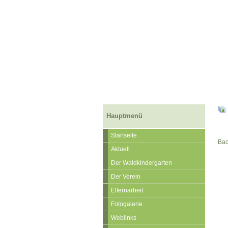
Hauptmenü
Startseite
Bac
Aktuell
Der Waldkindergarten
Der Verein
Elternarbeit
Fotogalerie
Weblinks