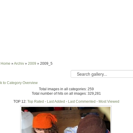
Home
»
Archiv
»
2009
» 2009_5
k to Category Overview
Total images in all categories: 259
Total number of hits on all images: 329,281
TOP 12:
Top Rated
-
Last Added
-
Last Commented
-
Most Viewed