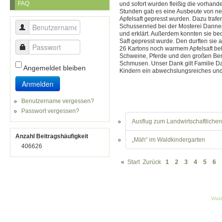
FAQ
und sofort wurden fleißig die vorhan
Stunden gab es eine Ausbeute von neu
Apfelsaft gepresst wurden. Dazu trafe
Schussenried bei der Mosterei Danner
Benutzername
und erklärt. Außerdem konnten sie be
Saft gepresst wurde. Den durften sie 
Passwort
26 Kartons noch warmem Apfelsaft be
Schweine, Pferde und den großen Ber
Schmusen. Unser Dank gilt Familie D
Angemeldet bleiben
Kindern ein abwechslungsreiches und
Anmelden
Benutzername vergessen?
Passwort vergessen?
Ausflug zum Landwirtschaftliche
Anzahl Beitragshäufigkeit
„Mäh“ im Waldkindergarten
406626
«
Start
Zurück
1
2
3
4
5
6
Wald