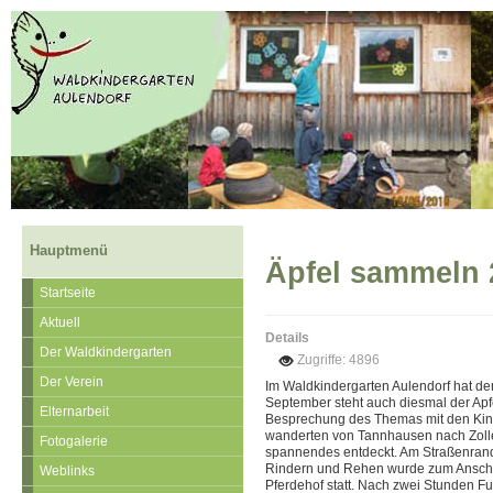
Hauptmenü
Äpfel sammeln 
Startseite
Aktuell
Details
Der Waldkindergarten
Zugriffe: 4896
Der Verein
Im Waldkindergarten Aulendorf hat de
September steht auch diesmal der Apfe
Elternarbeit
Besprechung des Themas mit den Kinde
wanderten von Tannhausen nach Zoll
Fotogalerie
spannendes entdeckt. Am Straßenran
Rindern und Rehen wurde zum Ansch
Weblinks
Pferdehof statt. Nach zwei Stunden 